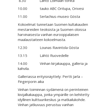
8.30 Lähtö Loimaan torilta
10.00 tauko ABC Oritupa, Orivesi
11.00 Serlachius-museo Gösta
Kokoelmat tunnetaan Suomen kultakauden
mestareiden teoksista ja Suomen oloissa
harvinaisesta vanhan eurooppalaisen
maalaustaiteen kokoelmasta.
12.30 Lounas Ravintola Gösta
13.15 Lähtö Ruovedelle
14.00 Vinhan kirjakauppa, galleria ja
kahvila.
Galleriassa erityisnäyttely: Pertti Jarla –
Fingerporin aika
Vinhan toiminnan sydämenä on perinteinen
kivijalkakauppa, jonka ympärille on kehitetty
idyllinen kulttuurikeskus ja matkailukohde.
Vinhan jatkuvuus perustuu vanhan