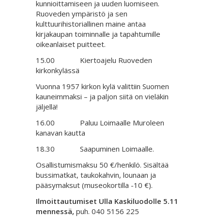
kunnioittamiseen ja uuden luomiseen.
Ruoveden ympäristö ja sen
kulttuurihistoriallinen maine antaa
kirjakaupan toiminnalle ja tapahtumille
oikeanlaiset puitteet.
15.00 Kiertoajelu Ruoveden
kirkonkylässä
Vuonna 1957 kirkon kylä valittiin Suomen
kauneimmaksi – ja paljon siitä on vieläkin
jäljellä!
16.00 Paluu Loimaalle Muroleen
kanavan kautta
18.30 Saapuminen Loimaalle.
Osallistumismaksu 50 €/henkilö. Sisältää
bussimatkat, taukokahvin, lounaan ja
pääsymaksut (museokortilla -10 €).
Ilmoittautumiset Ulla Kaskiluodolle 5.11
mennessä,
puh. 040 5156 225