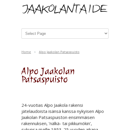
Home
Alpo Jaakolan Patsaspuisto
Alpo Jaakolan
Patsaspuisto
24-vuotias Alpo Jaakola rakensi
jätelaudoista isänsä kanssa nykyisen Alpo
Jaakolan Patsaspuiston ensimmäisen
rakennuksen, ’nälkä- tai pikkumökin’,
sukunsa maille 1953. 25 vuoden aikana