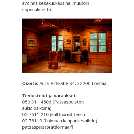
avoinna kesäkuukausina, muulloin
sopimuksesta.
Osoite:
Aura-Pirkkatie 84, 32200 Loimaa.
Tiedustelut ja varaukset:
050 311 4506 (Patsaspuiston
aukioloaikoina)
02 7611 210 (kulttuurisihteeri)
02 76110 (Loimaan kaupunki/vaihde)
patsaspuisto(at)loimaa.fi