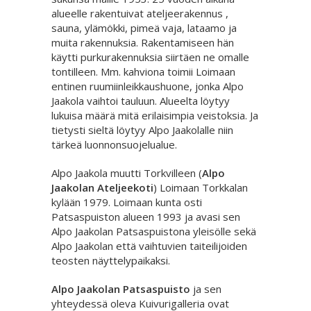
alueelle rakentuivat ateljeerakennus ,
sauna, ylämökki, pimeä vaja, lataamo ja
muita rakennuksia. Rakentamiseen hän
käytti purkurakennuksia siirtäen ne omalle
tontilleen. Mm. kahviona toimii Loimaan
entinen ruumiinleikkaushuone, jonka Alpo
Jaakola vaihtoi tauluun. Alueelta löytyy
lukuisa määrä mitä erilaisimpia veistoksia. Ja
tietysti sieltä löytyy Alpo Jaakolalle niin
tärkeä luonnonsuojelualue.
Alpo Jaakola muutti Torkvilleen (
Alpo
Jaakolan Ateljeekoti
) Loimaan Torkkalan
kylään 1979. Loimaan kunta osti
Patsaspuiston alueen 1993 ja avasi sen
Alpo Jaakolan Patsaspuistona yleisölle sekä
Alpo Jaakolan että vaihtuvien taiteilijoiden
teosten näyttelypaikaksi.
Alpo Jaakolan Patsaspuisto
ja sen
yhteydessä oleva Kuivurigalleria ovat