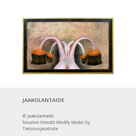
JAAKOLANTAIDE
© Jaakolantaide
Sivuston toteutti Modify Media Oy
Tietosuojaseloste