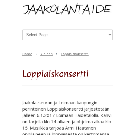
Home
Yleinen
Loppiaiskonsertti
Loppiaiskonsertti
Jaakola-seuran ja Loimaan kaupungin
perinteinen Loppiaiskonsertti järjestetään
jälleen 6.1.2017 Loimaan Taidetalolla. Kahvi
on tarjolla klo 14 alkaen ja ohjelma alkaa klo
15. Musiikkia tarjoaa Armi Haatanen
oppilaineen ja loppiaisesta on kertomassa