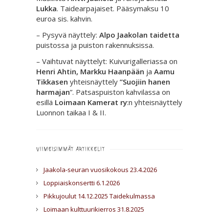
Lukka
. Taidearpajaiset. Pääsymaksu 10
euroa sis. kahvin.
– Pysyvä näyttely:
Alpo Jaakolan taidetta
puistossa ja puiston rakennuksissa.
– Vaihtuvat näyttelyt: Kuivurigalleriassa on
Henri Ahtin, Markku Haanpään
ja
Aamu
Tikkasen
yhteisnäyttely
”Suojiin hanen
harmajan
”. Patsaspuiston kahvilassa on
esillä
Loimaan Kamerat ry
:n yhteisnäyttely
Luonnon taikaa I & II.
VIIMEISIMMÄT ARTIKKELIT
Jaakola-seuran vuosikokous 23.4.2026
Loppiaiskonsertti 6.1.2026
Pikkujoulut 14.12.2025 Taidekulmassa
Loimaan kulttuurikierros 31.8.2025