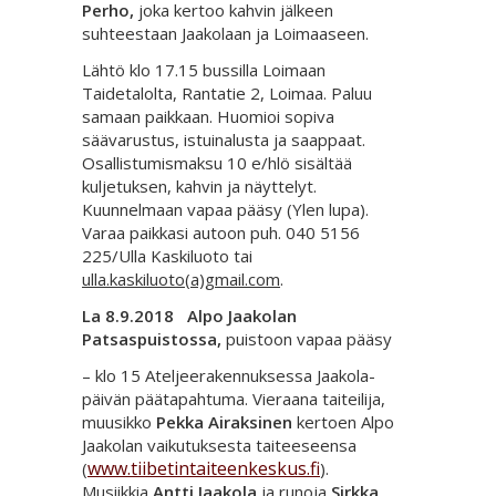
Perho,
joka kertoo kahvin jälkeen
suhteestaan Jaakolaan ja Loimaaseen.
Lähtö klo 17.15 bussilla Loimaan
Taidetalolta, Rantatie 2, Loimaa. Paluu
samaan paikkaan. Huomioi sopiva
säävarustus, istuinalusta ja saappaat.
Osallistumismaksu 10 e/hlö sisältää
kuljetuksen, kahvin ja näyttelyt.
Kuunnelmaan vapaa pääsy (Ylen lupa).
Varaa paikkasi autoon puh. 040 5156
225/Ulla Kaskiluoto tai
ulla.kaskiluoto(a)gmail.com
.
La 8.9.2018 Alpo Jaakolan
Patsaspuistossa,
puistoon vapaa pääsy
– klo 15 Ateljeerakennuksessa Jaakola-
päivän päätapahtuma. Vieraana taiteilija,
muusikko
Pekka Airaksinen
kertoen Alpo
Jaakolan vaikutuksesta taiteeseensa
www.tiibetintaiteenkeskus.fi
(
).
Musiikkia
Antti Jaakola
ja runoja
Sirkka