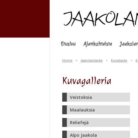
Etusivu
Ajankohtaista
Jaakolan
Home
Jaakolantaide
Kuvataide
K
Kuvagalleria
Veistoksia
Maalauksia
Reliefejä
Alpo Jaakola