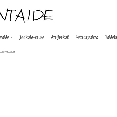
taide
Jaakola-seura
Ateljeekoti
Patsaspuisto
Taidek
uvagalleria