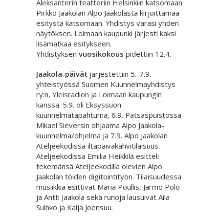
Aleksanterin teatteriin Helsinkiin katsomaan
Pirkko Jaakolan Alpo Jaakolasta kirjoittamaa
esitystä katsomaan. Yhdistys varasi yhden
näytöksen. Loimaan kaupunki järjesti kaksi
lisämatkaa esitykseen.
Yhdistyksen
vuosikokous
pidettiin 12.4.
Jaakola-päivät
järjestettiin 5.-7.9.
yhteistyössä Suomen Kuunnelmayhdistys
ry:n, Yleisradion ja Loimaan kaupungin
kanssa. 5.9. oli Eksyssuon
kuunnelmatapahtuma, 6.9. Patsaspuistossa
Mikael Sieversin ohjaama Alpo Jaakola-
kuunnelma/ohjelma ja 7.9. Alpo Jaakolan
Ateljeekodissa iltapäiväkahvitilaisuus.
Ateljeekodissa Emilia Heikkilä esitteli
tekemänsä Ateljeekodilla olevien Alpo
Jaakolan töiden digitointityön. Tilaisuudessa
musiikkia esittivät Maria Poullis, Jarmo Polo
ja Antti Jaakola sekä runoja lausuivat Aila
Suihko ja Kaija Joensuu.