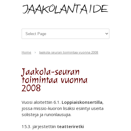
Home
Jaakola-seuran toimintaa vuonna 2008
Jaakola-seuran
toimintaa vuonna
2008
Vuosi aloitettiin 6.1.
Loppiaiskonsertilla
,
jossa missio-kuoron lisäksi esiintyi useita
solisteja ja runonlausujia.
15.3. järjestettiin
teatteriretki